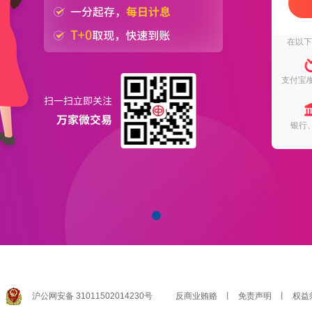
在以
支付宝/
银行
沪公网安备 31011502014230号
反商业贿赂
丨
免责声明
丨
权益