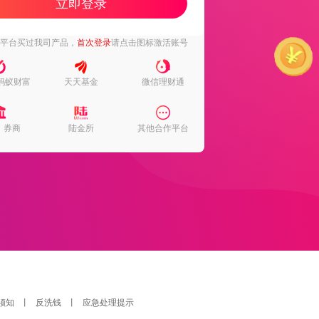
立即登录
下平台买过我司产品，
首次登录
请点击图标激活账号
蚂蚁财富
天天基金
微信理财通
、券商
陆金所
其他合作平台
须知
丨
反洗钱
丨
应急处理提示