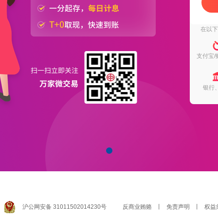
在以
支付宝/
银行
沪公网安备 31011502014230号
反商业贿赂
丨
免责声明
丨
权益