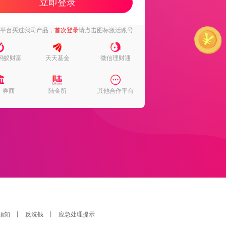
立即登录
下平台买过我司产品，
首次登录
请点击图标激活账号
蚂蚁财富
天天基金
微信理财通
、券商
陆金所
其他合作平台
须知
丨
反洗钱
丨
应急处理提示