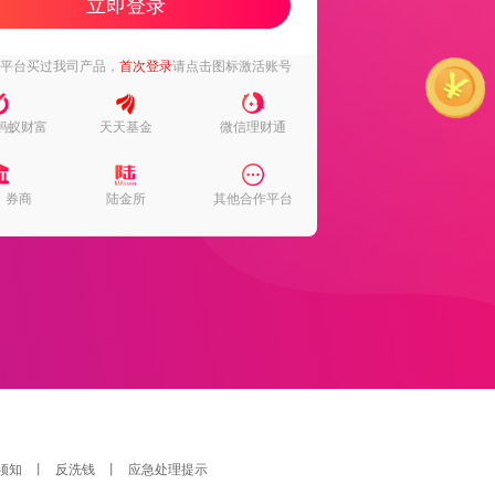
立即登录
下平台买过我司产品，
首次登录
请点击图标激活账号
蚂蚁财富
天天基金
微信理财通
、券商
陆金所
其他合作平台
须知
丨
反洗钱
丨
应急处理提示