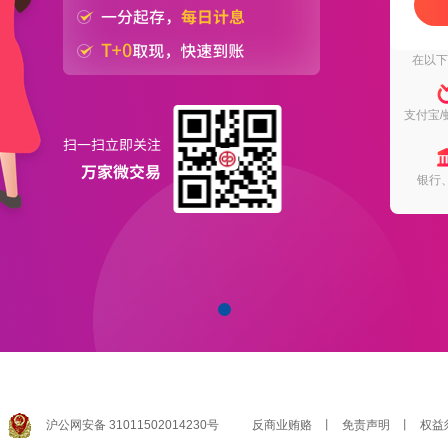
在以
支付宝/
银行
沪公网安备 31011502014230号
反商业贿赂
丨
免责声明
丨
权益