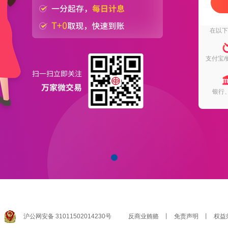
在以
支付宝/
银行
沪公网安备 31011502014230号
反商业贿赂
丨
免责声明
丨
权益