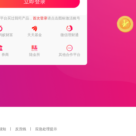
立即登录
下平台买过我司产品，
首次登录
请点击图标激活账号
蚂蚁财富
天天基金
微信理财通
、券商
陆金所
其他合作平台
须知
丨
反洗钱
丨
应急处理提示